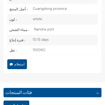
Guangdong province
أصل المنتج :
white
لون :
Nansha port
ميناء الشحن :
10-15 days
فترة إنتاج :
1500KG
ثقل :
استعلام
فئات المنتجات