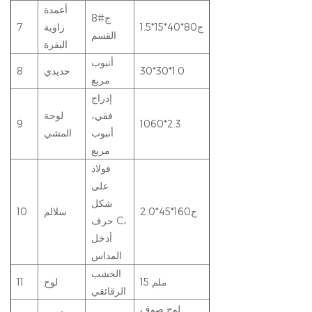
أعمدة
8#ج
ج80*40*15*1.5
زاوية
7
القسم
البقرة
أنبوب
30*30*1.0
حديدي
8
مربع
إدراج
فقي،
لوحة
9
1060*2.3
أنبوب
المشي
مربع
فولاذ
على
شكل
ج160*45*2.0
سلالم
10
حرف C،
أدخل
المداس
الخشب
15 ملم
لوح
11
الرقائقي
لوح صوف