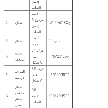
# ج من
الصلب
قسم
مزدوج 8
ج80*40*15*1.5
شعاع
2
# ج من
الصلب
أنبوب
8C الصلب
شعاع
3
مربع
5# فولاذ
مدادة
ج50*25*15*1.1
على
4
السقف
شكل C
8# فولاذ
المدادة
c80*40*15*1.1
على
5
الأرضية
شكل C
شعاع
8#ج
حلقة /
c80*40*15*1.1
قسم
6
شعاع
الصلب
أرضي