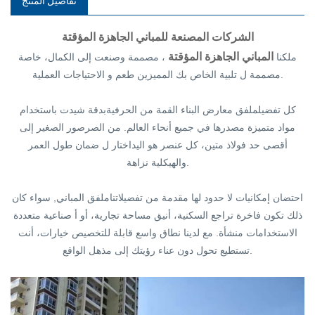
تفاصيل المنتج
الشركات المصنعة للمباني الجاهزة المؤقتة
المباني الجاهزة المؤقتة
ملكنا
، مصممة
وصنعت
إلى الكمال
، خاصة
.
مصممة ل
تلبية الخاص بك
المميزين
طعم و
الاحتياجات العملية
كل تفضيل
ملفق
معارض البناء
القمة
من الحرفية
بدقة
شيدت باستخدام
مواد متميزة
مصدرها
في جميع أنحاء العالم
. من الصرصور الصغير
إلى
أقصى حد
فولاذ متين
، كل عنصر
هو اليد
اختار ل
ضمان طول العمر
نزاهة.
والهيكلية
احتضان
إمكانيات لا حدود لها
مقدمة من
تفضيلاتنا
ملفق
المباني,
سواء كان
ذلك
تكون فاخرة
تراجع السكنية
، أنيق
مساحة تجارية
، أو أ
صناعية متعددة
الاستخدامات
منشأة.
مع لدينا
نطاق واسع
قابلة للتخصيص
خيارات،
أنت
الواقع.
تستطيع
تحول دون عناء
رؤيتك
إلى مذهل