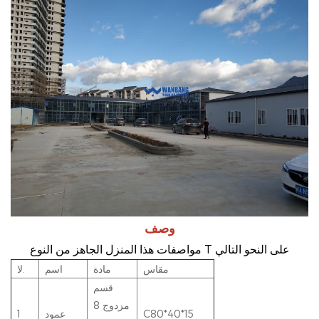
وصف
مواصفات هذا المنزل الجاهز من النوع T على النحو التالي
مقاس
مادة
اسم
لا.
قسم
مزدوج 8
C80*40*15
عمود
1