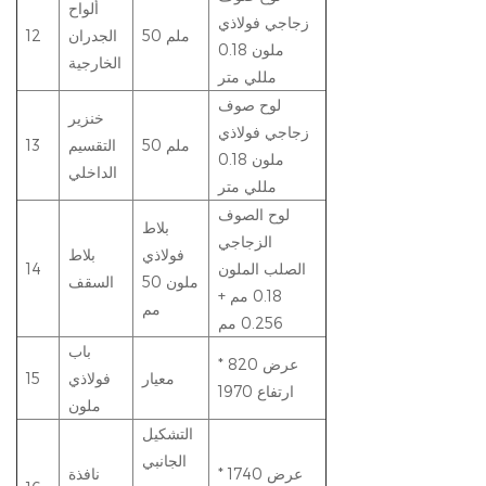
ألواح
زجاجي فولاذي
50 ملم
الجدران
12
ملون 0.18
الخارجية
مللي متر
لوح صوف
خنزير
زجاجي فولاذي
50 ملم
التقسيم
13
ملون 0.18
الداخلي
مللي متر
لوح الصوف
بلاط
الزجاجي
فولاذي
بلاط
الصلب الملون
14
ملون 50
السقف
0.18 مم +
مم
0.256 مم
باب
عرض 820 *
معيار
فولاذي
15
ارتفاع 1970
ملون
التشكيل
الجانبي
عرض 1740 *
نافذة