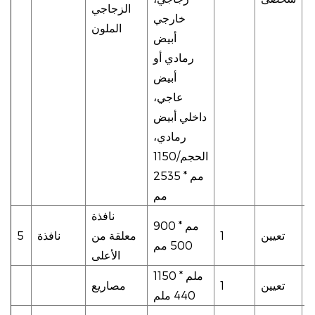
الزجاجي
ي
خارجي
الملون
أبيض
رمادي أو
أبيض
عاجي،
داخلي أبيض
رمادي،
الحجم/1150
مم * 2535
مم
نافذة
900 مم *
تعيين
1
معلقة من
نافذة
5
500 مم
الأعلى
1150 ملم *
تعيين
1
مصاريع
440 ملم