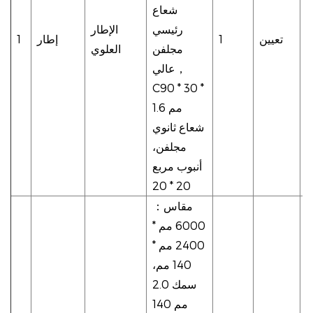
شعاع
ة
رئيسي
الإطار
ة
تعيين
1
إطار
1
مجلفن
العلوي
ة
，
عالي
C90 * 30 *
ة
1.6 مم
ة
شعاع ثانوي
ن
مجلفن،
أنبوب مربع
20 * 20
مقاس
：
6000 مم *
2400 مم *
140 مم،
سمك 2.0
مم 140