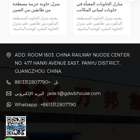
منازل الحاويات المعبأة في
منزل حاوية حزمة مسطحة
حاويات لمباني المكاتب
من طابقين من الصين
المؤقتة
يعتمد منزل الحاوية المسطحة
يعتمد منزل الحاوية المسطحة
المكون من طابقين على منزل
المكون من طابقين على منزل
الحاوية المفرد كوحدة أساسية،
الحاوية المفرد كوحدة أساسية،
ويتم بناء الوحدة المفردة من خلال
ويتم بناء الوحدة المفردة من خلال
قسم خاص من اللحام الفولاذي
قسم خاص من اللحام الفولاذي
ووصلة الترباس، ويتم توصيل
ووصلة الترباس، ويتم توصيل
الوحدات المختلفة بواسطة
الوحدات المختلفة بواسطة
ADD: ROOM 1603, CHINA RAILWAY NUODE CENTER,
البراغي.
البراغي.
NO. 477 HANXI AVENUE EAST, PANYU DISTRICT,
GUANGZHOU, CHINA.
تل : +8613312807790
البريد الإلكتروني : jade.li@gdwbhouse.com
Whatsapp : +8613312807790