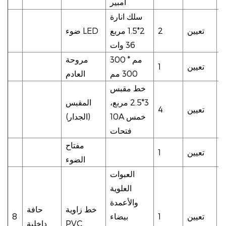
أمبير
سلك انارة
تعيين
2
2*1.5 مربع
ضوء LED
36 وات
300 مم *
مروحة
تعيين
1
300 مم
العادم
خط مقبس
3*2.5 مربع،
المقبس
تعيين
4
10A خمس
(الجدار)
فتحات
مفتاح
تعيين
1
الضوء
العبوات
العلوية
والأعمدة
خط زاوية
حافة
تعيين
1
بيضاء
8
PVC
داخلية