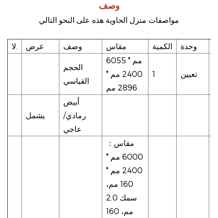
وصف
مواصفات منزل الحاوية هذه على النحو التالي
ة
وحدة
الكمية
مقاس
وصف
غرض
لا.
6055 مم *
الحجم
تعيين
1
2400 مم *
القياسي
2896 مم
أبيض
رمادي/
يشمل
عاجي
مقاس
：
ع
6000 مم *
ي
2400 مم *
د
160 مم،
ن
سمك 2.0
مم، 160
ت