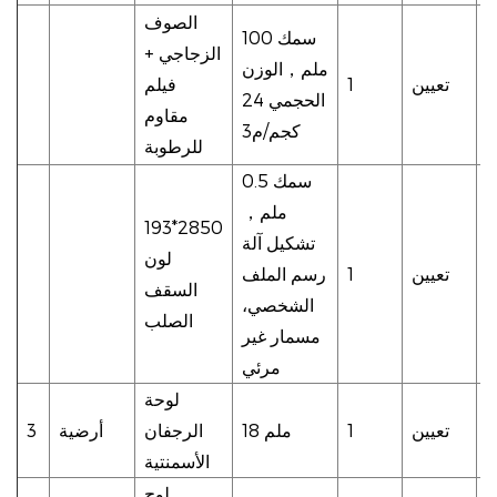
ء
الصوف
سمك 100
ق
الزجاجي +
ملم
，
الوزن
A غير
تعيين
1
فيلم
الحجمي 24
ل
مقاوم
كجم/م3
ق
للرطوبة
سمك 0.5
ملم
，
193*2850
تشكيل آلة
لون
تعيين
1
رسم الملف
السقف
الشخصي،
الصلب
مسمار غير
مرئي
لوحة
تعيين
1
18 ملم
الرجفان
أرضية
3
الأسمنتية
لوح