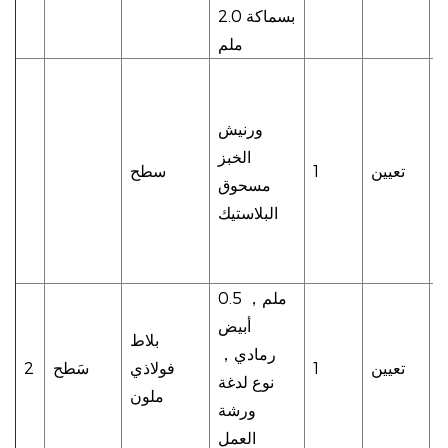
بسماكة 2.0
ملم
م
ف
ق
ورنيش
ة
الخبز
تعيين
1
سطح
ء
مسحوق
ه
البلاستيك
ى
1
0.5 ملم
，
أبيض
بلاط
رمادي
，
تعيين
1
فولاذي
سَطح
2
نوع لدغة
ملون
ورشة
العمل