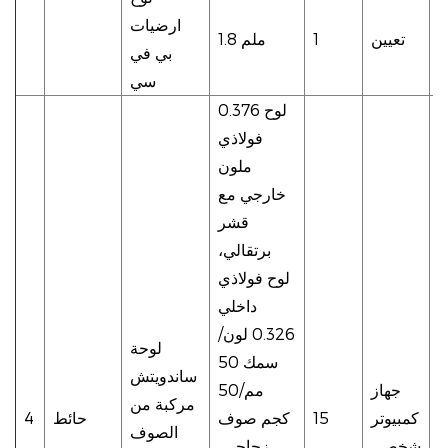
ارضيات
تعيين
1
1.8 ملم
بي في
سي
0.376 لوح
فولاذي
ملون
خارجي مع
قشر
برتقالي،
لوح فولاذي
داخلي
0.326 لون/
لوحة
سمك 50
ساندويتش
ل
جهاز
مم/50
مركبة من
،
كمبيوتر
15
كجم صوف
حائط
4
الصوف
ق
شخصى
زجاجي،