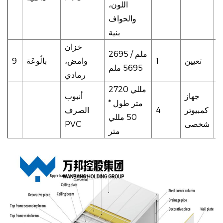
اللون،
والحواف
بنية
خزان
2695 ملم /
تعيين
1
وامض،
بالُوعَة
9
5695 ملم
رمادي
2720 مللي
جهاز
أنبوب
متر طول *
كمبيوتر
4
الصرف
50 مللي
شخصى
PVC
متر