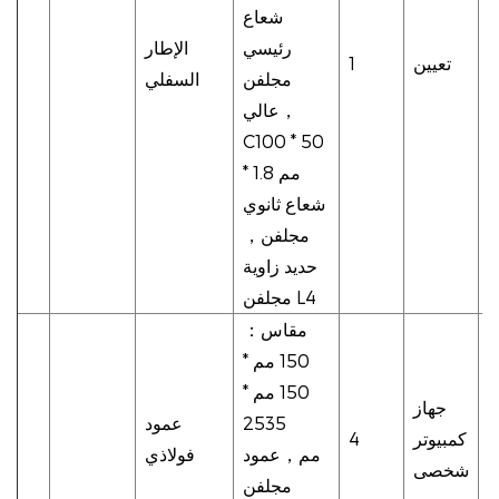
شعاع
رئيسي
الإطار
تعيين
1
مجلفن
السفلي
，
عالي
C100 * 50
* 1.8 مم
شعاع ثانوي
مجلفن
，
حديد زاوية
مجلفن L4
مقاس
：
150 مم *
150 مم *
جهاز
2535
عمود
كمبيوتر
4
مم
，
عمود
فولاذي
شخصى
مجلفن