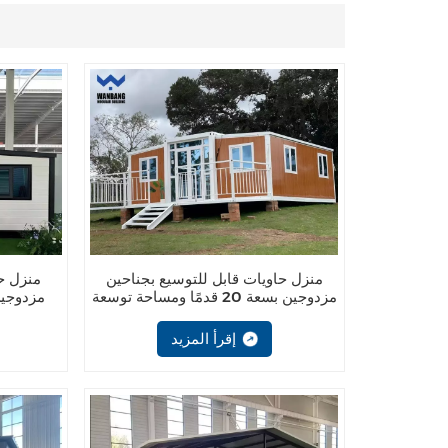
منزل حاويات قابل للتوسيع بجناحين
منزل حا
مزدوجين بسعة 20 قدمًا ومساحة توسعة
مزدوجين
37.87 مترًا مربعًا
حلول سك
إقرأ المزيد