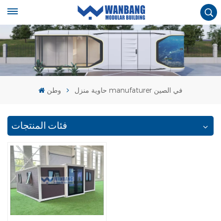
حاوية منزل manufaturer في الصين
وطن
فئات المنتجات