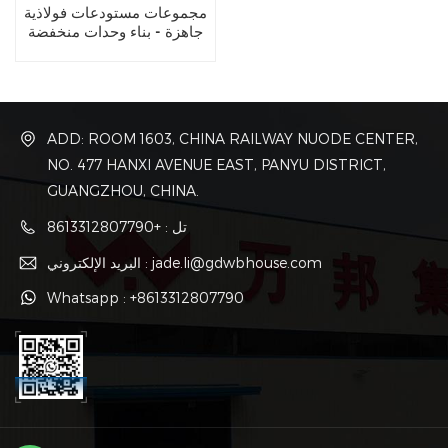
مجموعات مستودعات فولاذية
جاهزة - بناء وحدات منخفضة
التكلفة للتخزين الصناعي
ADD: ROOM 1603, CHINA RAILWAY NUODE CENTER,
NO. 477 HANXI AVENUE EAST, PANYU DISTRICT,
GUANGZHOU, CHINA.
تل : +8613312807790
البريد الإلكتروني : jade.li@gdwbhouse.com
Whatsapp : +8613312807790