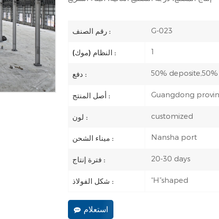
G-023
رقم الصنف :
1
النظام (موك) :
50% deposite,50%
دفع :
Guangdong provi
أصل المنتج :
customized
لون :
Nansha port
ميناء الشحن :
20-30 days
فترة إنتاج :
“H”shaped
شكل الفولاذ :
استعلام