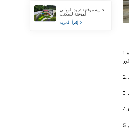
حاوية موقع تشييد المباني
المؤقتة للمكتب
إقرأ المزيد
1. التثبيت السريع - يتم ضمان وقت التثبيت القصير عن طريق الرفع المتكامل واتصال الترباس. مجهزة تجهيزا جيدا يحفظ تكلفة
كور