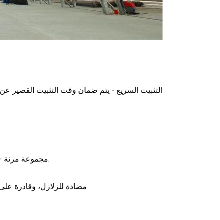
3. مجموعة مرنة - يمكن أن تشكل منازل الحاويات مبنى مكاتب وسكنًا مؤقتًا وما إلى ذلك.
4. آمن للغاية - مقاومة للرياح؛ قوة M8.0 مضادة 