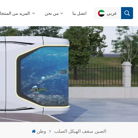
عربي
اتصل بنا
من نحن
المزيد من المنتجات
English
Français
Deutsch
Русский
Italiano
Español
الصين سقف الهيكل الصلب
وطن
Português