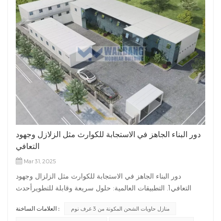
دور البناء الجاهز في الاستجابة للكوارث مثل الزلازل وجهود
التعافي
Mar 31, 2025
دور البناء الجاهز في الاستجابة للكوارث مثل الزلزال وجهود
التعافي1. التطبيقات العالمية: حلول سريعة وقابلة للتطويرأحدث
البناء الجاهز ثورةً في مجال التعافي من الكوارث بفضل سرعته
العلامات الساخنة :
منازل حاويات الشحن المكونة من 3 غرف نوم
وفعاليته في تحمل التكاليف وقدرته على التكيف مع مناطق الأزمات.