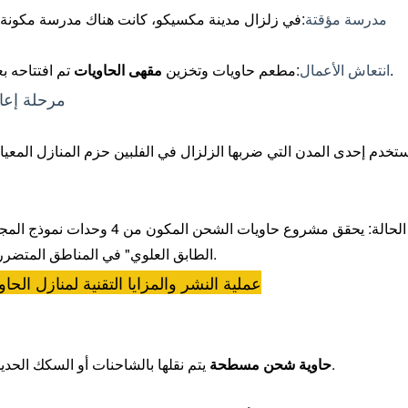
مدرسة مؤقتة
:في زلزال مدينة مكسيكو، كانت هناك مدرسة مكونة
تم افتتاحه بعد أسبوعين من الكارثة وأصبح الرابط الروحي للمجتمع.
انتعاش الأعمال
:مطعم حاويات وتخزين
مقهى الحاويات
3. مرحلة إع
تخدم إحدى المدن التي ضربها الزلزال في الفلبين حزم المنازل المعيا
الحالة: يحقق مشروع حاويات ال
الطابق العلوي" في المناطق المتضررة من الزلزال في إندونيسيا، مما يوفر 50% من الأرض.
2. عملية النشر والمزايا التقنية لمنازل ال
يتم نقلها بالشاحنات أو السكك الحديدية وتصل إلى الموقع خلال 24 ساعة بعد إزالة الأنقاض.
حاوية شحن مسطحة