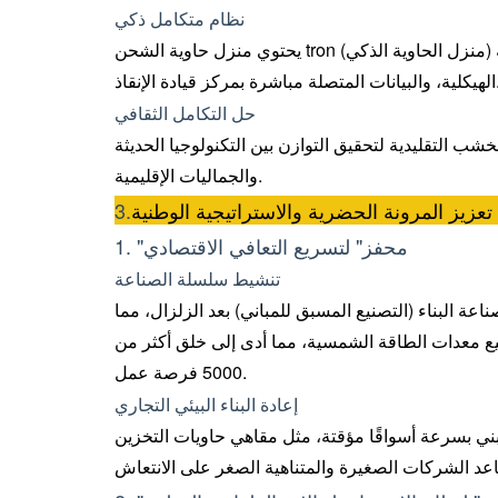
نظام متكامل ذكي
يحتوي منزل حاوية الشحن tron ​​​​(منزل الحاوية الذكي) على أجهزة استشعار مدمجة لدرجة الحرارة والرطوبة، ومراقبة الصحة
شرة بمركز قيادة الإنقاذ.
حل التكامل الثقافي
شب التقليدية لتحقيق التوازن بين التكنولوجيا الحديثة
والجماليات الإقليمية.
 تعزيز المرونة الحضرية والاستراتيجية الوطنية
3.
1. "محفز" لتسريع التعافي الاقتصادي
تنشيط سلسلة الصناعة
 البناء (التصنيع المسبق للمباني) بعد الزلزال، مما
 المحلية وتصنيع معدات الطاقة الشمسية، مما أدى إلى خلق أكثر من
5000 فرصة عمل.
إعادة البناء البيئي التجاري
بني بسرعة أسواقًا مؤقتة، مثل مقاهي حاويات التخزين