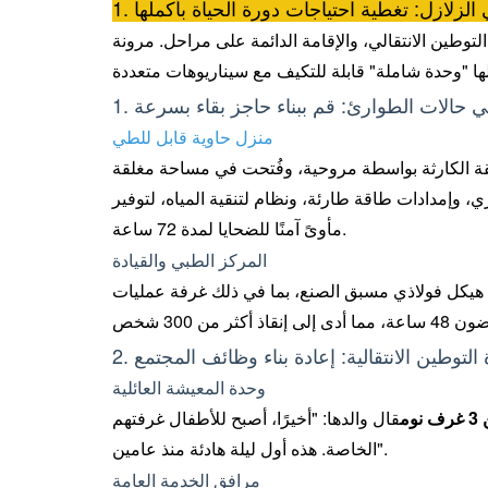
 الزلازل: تغطية احتياجات دورة الحياة بأكملها
التوطين الانتقالي، والإقامة الدائمة على مراحل. مرونة
ذ في حالات الطوارئ: قم ببناء حاجز بقاء بسرعة
منزل حاوية قابل للطي
طقة الكارثة بواسطة مروحية، وفُتحت في مساحة مغلقة
لحاويات بعازل حراري، وإمدادات طاقة طارئة، ونظام لتنقية المياه، لتوفير
مأوىً آمنًا للضحايا لمدة 72 ساعة.
المركز الطبي والقيادة
 هيكل فولاذي مسبق الصنع، بما في ذلك غرفة عمليات
ة التوطين الانتقالية: إعادة بناء وظائف المجتمع
وحدة المعيشة العائلية
م
قال والدها: "أخيرًا، أصبح للأطفال غرفتهم
الخاصة. هذه أول ليلة هادئة منذ عامين".
مرافق الخدمة العامة