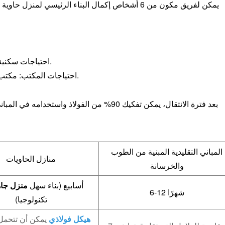
احتياجات سكنية: منزل حديث فاخر جاهز مع تدفئة أرضية ومنزل ذكي.
احتياجات المكتب: مكتب كابين مع نظام مؤتمرات مدمج ومصدر طاقة مستقل.
بعد فترة الانتقال، يمكن تفكيك 90% من الفولاذ و
المباني التقليدية المبنية من الطوب
منازل الحاويات
والخرسانة
2-4 أسابيع (بناء سهل
منزل جا
6-12 شهرًا
تكنولوجيا)
هيكل فولاذي
يمكن أن تتحمل 