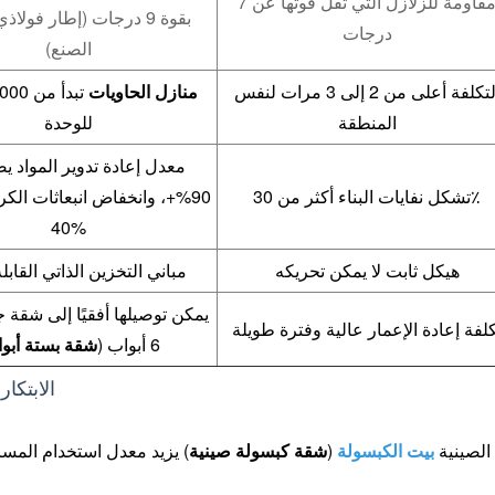
مقاومة للزلازل التي تقل قوتها عن 7
بقوة 9 درجات (إطار فول
درجات
الصنع)
التكلفة أعلى من 2 إلى 3 مرات لنفس
منازل الحاويات
المنطقة
للوحدة
معدل إعادة تدوير المواد ي
تشكل نفايات البناء أكثر من 30٪
90%+، وانخفاض انبعاثات الك
40%
هيكل ثابت لا يمكن تحريكه
مباني التخزين الذاتي القابل
يمكن توصيلها أفقيًا إلى شقة 
لفة إعادة الإعمار عالية وفترة طويلة
6 أبواب (
شقة بستة أبو
3. الابت
الصينية
بيت الكبسولة
(
شقة كبسولة صينية