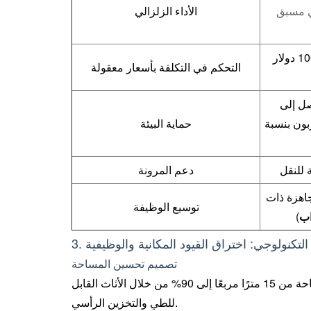
اذي مسبق
الأداء الزلزالي
تبدأ من 10000 دولار
التحكم في التكلفة بأسعار معقولة
صل إلى
ربون بنسبة
حماية البيئة
ة للنقل
دعم المرونة
جاهزة ذات
توسيع الوظيفة
اب
)
كار التكنولوجي: اختراق القيود المكانية والوظيفية
تصميم تحسين المساحة
) يزيد معدل استخدام المساحة من 15 مترًا مربعًا إلى 90% من خلال الأثاث القابل
للطي والتخزين الرأسي.