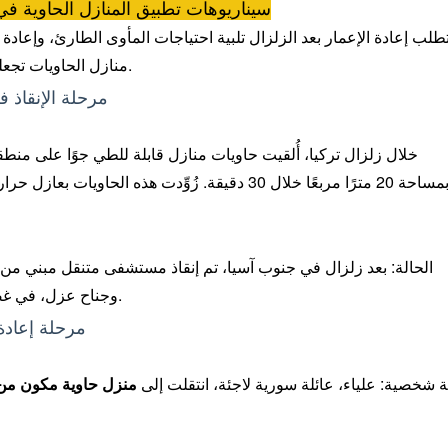
1. سيناريوهات تطبيق المنازل الحاوية في
طلب إعادة الإعمار بعد الزلزال تلبية احتياجات المأوى الطارئ، وإعادة 
منازل الحاويات تجعلها "وحدة شاملة" قابلة للتكيف مع سيناريوهات متعددة.
1. مرحلة الإنقا
خلال زلزال تركيا، أُلقيت حاويات منازل قابلة للطي جوًا على من
بمساحة 20 مترًا مربعًا خلال 30 دقيقة. زُوِّدت هذه ا
الحالة: بعد زلزال في جنوب آسيا، تم إنقاذ مستشفى متنقل مبني من
وجناح عزل، في غضون 48 ساعة، مما أدى إلى إنقاذ أكثر من 300 شخص.
2. مرحلة إعاد
ة شخصية: علياء، عائلة سورية لاجئة، انتقلت إلى
منزل حاوية مكون من 3 غرف نو