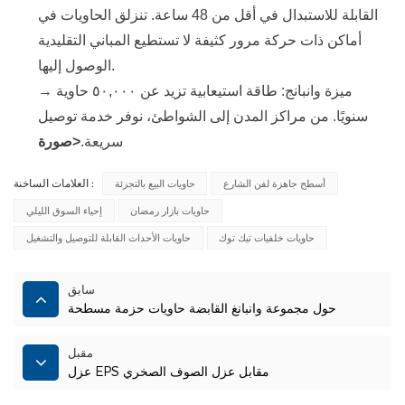
القابلة للاستبدال في أقل من 48 ساعة. تنزلق الحاويات في
أماكن ذات حركة مرور كثيفة لا تستطيع المباني التقليدية
الوصول إليها.
→ ميزة وانبانج: طاقة استيعابية تزيد عن ٥٠,٠٠٠ حاوية
سنويًا. من مراكز المدن إلى الشواطئ، نوفر خدمة توصيل
سريعة.
<صورة
العلامات الساخنة :
أسطح جاهزة لفن الشارع
حاويات البيع بالتجزئة
حاويات بازار رمضان
إحياء السوق الليلي
حاويات خلفيات تيك توك
حاويات الأحداث القابلة للتوصيل والتشغيل
سابق
حول مجموعة وانبانغ القابضة حاويات حزمة مسطحة
مقبل
عزل EPS مقابل عزل الصوف الصخري