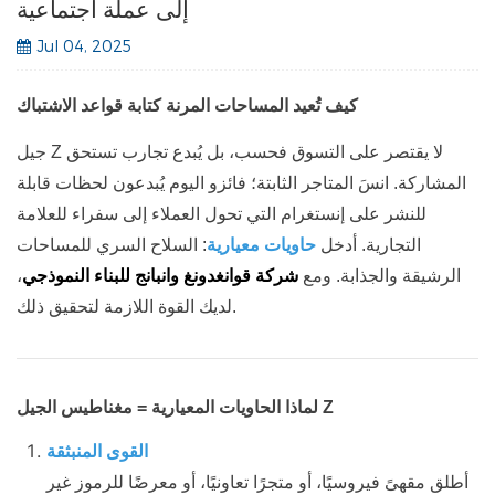
إلى عملة اجتماعية
Jul 04, 2025
كيف تُعيد المساحات المرنة كتابة قواعد الاشتباك
جيل Z لا يقتصر على التسوق فحسب، بل يُبدع تجارب تستحق
المشاركة. انسَ المتاجر الثابتة؛ فائزو اليوم يُبدعون
لحظات قابلة
للنشر على إنستغرام
التي تحول العملاء إلى سفراء للعلامة
التجارية. أدخل
حاويات معيارية
: السلاح السري للمساحات
الرشيقة والجذابة. ومع
شركة قوانغدونغ وانبانج للبناء النموذجي
،
لديك القوة اللازمة لتحقيق ذلك.
لماذا الحاويات المعيارية = مغناطيس الجيل Z
القوى المنبثقة
أطلق مقهىً فيروسيًا، أو متجرًا تعاونيًا، أو معرضًا للرموز غير