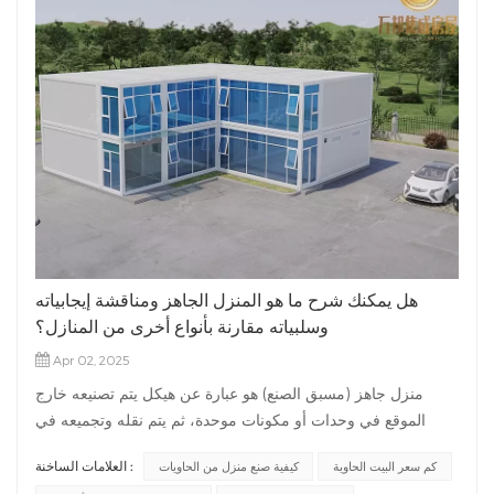
هل يمكنك شرح ما هو المنزل الجاهز ومناقشة إيجابياته
وسلبياته مقارنة بأنواع أخرى من المنازل؟
Apr 02, 2025
منزل جاهز (مسبق الصنع) هو عبارة عن هيكل يتم تصنيعه خارج
الموقع في وحدات أو مكونات موحدة، ثم يتم نقله وتجميعه في
الموقع. الخصائص الرئيسية:النمطية:تم بناؤها باستخدام أقسام (على
العلامات الساخنة :
كم سعر البيت الحاوية
كيفية صنع منزل من الحاويات
سبيل المثال، الجدران والأسقف) أو وحدات منتهية بالكامل (على